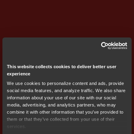
お気軽にお問い合わせくださ
い。
日本オフィスのメンバーが日本
This website collects cookies to deliver better user
experience
語でサポートいたします。
We use cookies to personalize content and ads, provide
social media features, and analyze traffic. We also share
information about your use of our site with our social
見積依頼
media, advertising, and analytics partners, who may
combine it with other information that you’ve provided to
them or that they’ve collected from your use of their
services.