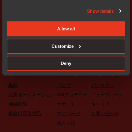
ソリューション
Show details
プラットフォーム
組込みセキュリティ
Allow all
機能安全
Customize
マイクロコントローラアーキテクチャ
すべての製品
Deny
ソフトウェアを試す
インダストリー
ナレッジセンター
IARについて
車載
ブログ
パートナー
産業オートメーション
IARアカデミー
ニュースルーム
機械制御
サポート
キャリア
家庭用電化製品
マイページ
お問い合わせ
購入方法