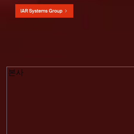
IAR Systems Group
본사