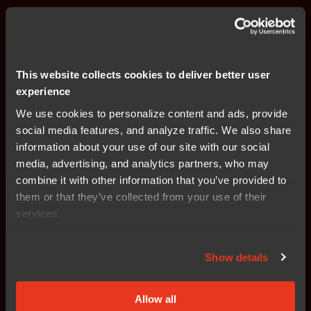
This website collects cookies to deliver better user
제품, 요청 및 제안?
experience
We use cookies to personalize content and ads, provide
글로벌 영업팀이 도와드릴 준비가 되어 있습니다.
social media features, and analyze traffic. We also share
information about your use of our site with our social
media, advertising, and analytics partners, who may
영업팀에 문의
combine it with other information that you’ve provided to
them or that they’ve collected from your use of their
services.
IAR 교육용 라이선스
Show details
이 라이선스는
학생, 교육자 및 교육 기관이
임베디드 시스
Allow all