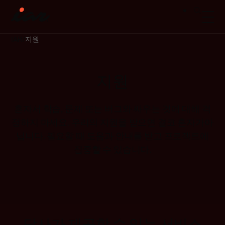
IAR
지원
지원
혼자서
학습,
문제
또는 버그와
싸우는 것에 대해 걱
정하지
마세요
. 우리
의 지원을 받으면
결코 혼자가
아
닙니다
. 필요할 때 도움과 안내를 받고 프로젝트에
집중할 수 있습니다.
당사가 제공할 수 있는 서비스