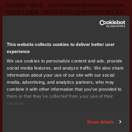
特别值得一提的是，IAR Embedded Workbench for Arm
功能安全版配备了由TÜV SÜD认证的静态代码分析工具C-
STAT，可以检测各种潜在代码问题，确保应用代码符合
MISRA C、CERT C等编码标准。这种主动检测对于避免
开发后期进行昂贵且耗时的修复至关重要，可以提高整体
的安全可靠性，并加速产品的上市。
This website collects cookies to deliver better user
experience
矽力杰半导体MCU市场经理吴红军表示：“对于与IAR的深
We use cookies to personalize content and ads, provide
入合作，助力客户建立起一个稳定高效的开发环境，我们
social media features, and analyze traffic. We also share
表示期待。矽力杰致力于长期为汽车客户提供模拟+数字
information about your use of our site with our social
的高可靠性高性价比车规芯片解决方案。相信与我们的生
media, advertising, and analytics partners, who may
态合作伙伴一起，在为客户创造价值的同时，可以赢得市
combine it with other information that you’ve provided to
场和客户的进一步认可。”
them or that they’ve collected from your use of their
services.
IAR亚太区副总裁Kiyo Uemura表示：“我们非常高兴能够
与矽力杰合作，将我们的先进工具链和功能安全解决方案
与其高性能MCU结合在一起。我们希望帮助更多的汽车行
Show details
业开发者应对复杂的开发挑战，实现更高的安全标准。