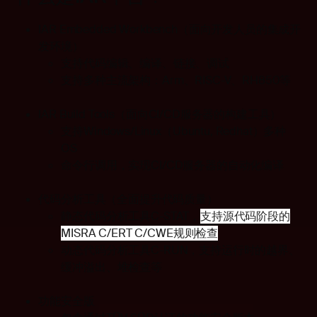
IAR Embedded Workbench
（面向开发人员的集成开
发环境）
支持代码编辑、编译、链接、调试
支持多种主流架构：
Arm
、
RISC-V
、
RH850
等
IAR Build Tools
（面向CI/CD服务器的构建工具）
支持Windows/Linux（Ubuntu, Redhat）多种
OS
命令行调用，实现
CI/CD服务器的自动化编译
代码分析工具（全面提升代码质量）
静态代码分析工具
C-STAT，
支持源代码阶段的
MISRA C/ERT C/CWE
规则检查
动态代码分析工具
C-RUN，
支持运行时的越界、
缓冲溢出、堆检查等
功能安全版