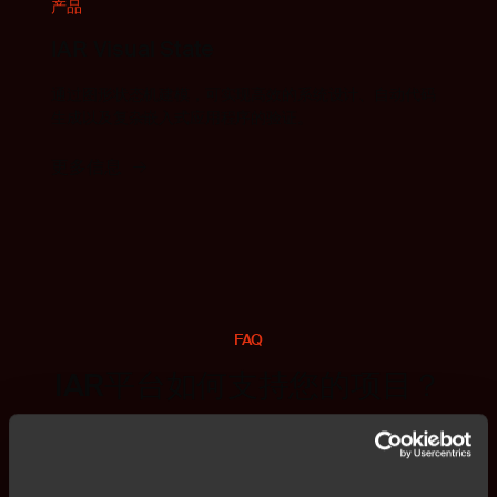
产品
IAR Visual State
通过图形状态机建模，可实现高效的系统设计、自动代码
生成以及复杂嵌入式应用程序的验证。
更多信息
FAQ
IAR平台如何支持您的项目？
IAR平台如何在多个架构上优化开发流
程，而无需重新调整工具链？