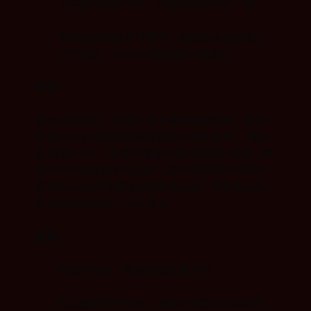
工具版本参差不齐，导致构建结果不一致
容器化技术缺乏可重现、适配自动化的嵌入
式工具链，DevOps难以真正规模化
转变：
该企业意识到，问题不在于基础设施本身，而在
于嵌入式工具链缺乏标准化和自动化支持。
通过
采用IAR平台，部署了适配容器环境的工具链，集
成CI/CD就绪的工作流程，在Arm和RISC-V等不
同架构上实现可重现的构建流水线，并将安全与
质量检查直接嵌入工作流中。
结果：
构建可预测，同步问题不复存在
独立验证环节取消，合规与质量成为自动化