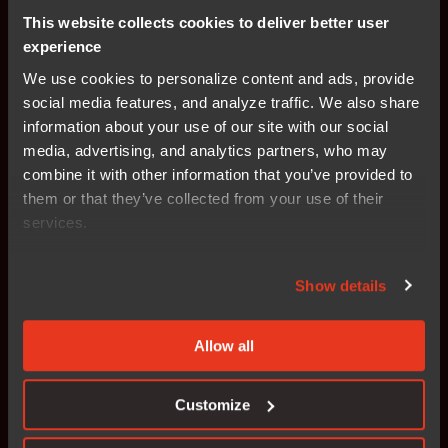
This website collects cookies to deliver better user
如何将IAR的工具集成到现有的CI/CD
experience
中，提升自动化水平？
We use cookies to personalize content and ads, provide
social media features, and analyze traffic. We also share
IAR平台如何降低开发成本并加快不同项
information about your use of our site with our social
目的上市时间？
media, advertising, and analytics partners, who may
combine it with other information that you’ve provided to
IAR平台避免对单一供应商的依赖，有哪
些商业优势？
them or that they’ve collected from your use of their
services.
IAR长期保障与支持如何帮助我们确保嵌
入式产品的未来适用性？
Show details
Allow all
Customize
IAR平台