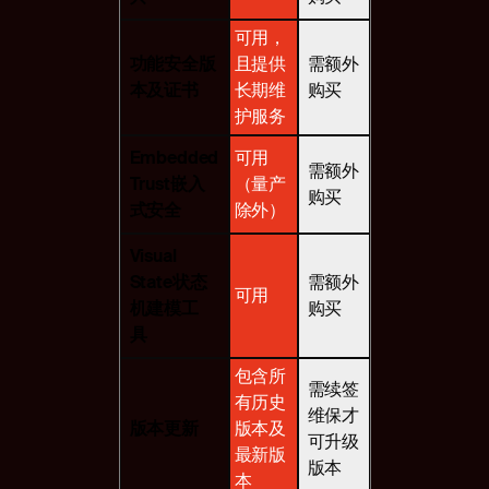
可用，
功能安全版
且
提供
需额外
本及证书
长期维
购买
护服务
Embedded
可用
需额外
Trust
嵌入
（量产
购买
式安全
除外）
Visual
State状态
需额外
可用
机
建模工
购买
具
包含所
需续签
有历史
维保才
版本更新
版本及
可升级
最新版
版本
本