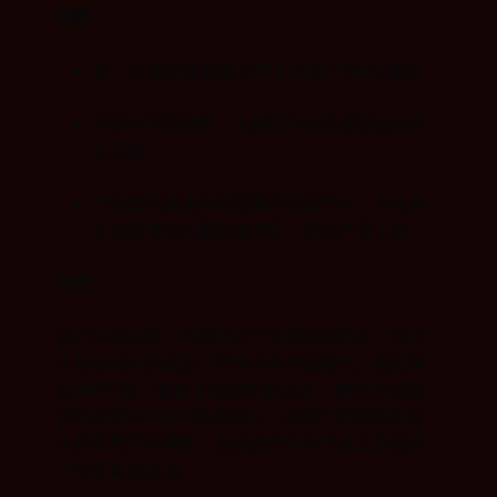
困境：
每一次变更都需满足FDA和ISO 13485要求
必须有可追溯性、文档记录以及经过验证的
工具链
产品迭代加速和监管要求日益严格，合规与
开发脱节的问题愈发突显，影响产品上市
转变：
该企业意识到，问题不在于创新速度本身，而在
于将合规作为最后一道关卡的传统模式。通过采
用IAR平台，整合了功能安全认证、 静态和动态
代码分析与CI/CD集成能力，实现了跨构建和分
支的完整可追溯性，合规报告作为开发工作流的
一部分自动生成。