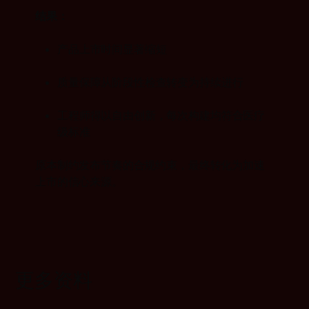
结果：
产品上市时间显著缩短
质量保障从阶段性检查转变为持续进行
工程师得以自由创新，每次构建均符合医疗
级标准
原本制约发布节奏的合规约束，最终转化为加速
上市的信心来源。
更多资料