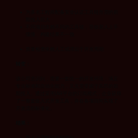
为多名工程师配备安全认证工具链所需的前
期投入巨大
不同项目依赖不同的工具链，导致新人上手
缓慢、构建结果不一致
质量检查依赖人工或滞后于开发周期
转变：
该公司意识到，需要一套统一的开发环境，满足
专业标准和自动化能力，又无需受困于高昂的前
期投入。通过采用IAR平台的订阅模式，企业获得
了一整套嵌入式开发工具，并在各项目间实现了
开发流程标准化。
结果：
新人上手时间大幅缩短