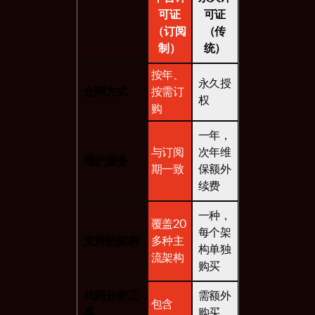
可证
可证
（订阅
（传
制）
统）
按年、
永久授
合同方式
按需订
权
购
一年，
与订阅
次年维
维护服务
期一致
保额外
续费
一种，
覆盖20
每个架
支持的架构
多种主
构单独
流架构
购买
代码分析工
需额外
包含
具
购买