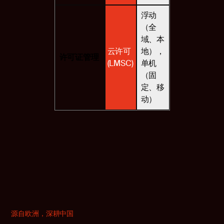
浮动
（全
域、本
云许可
地），
许可证管理
(LMSC)
单机
（固
定、移
动）
源自欧洲，深耕中国