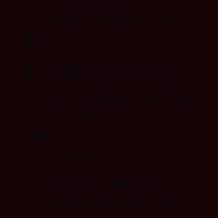
传统永久授权模式前期投入十分巨大，且难
以支撑规模化、自动化的现代开发需求
转变：
该企业决定转变思路，不再将合规视为孤立任
务，而是将其嵌入日常开发流程。
通过引入IAR
平台，采用平台订阅制模式，团队获得了功能安
全认证工具链、自动化构建能力，以及贯穿开发
全程的质量与安全检测。
结果：
开发流程标准化，自动化取代人工
合规证据自动生成，认证周期可控
采购从高额资本支出转为可预测的运营支出