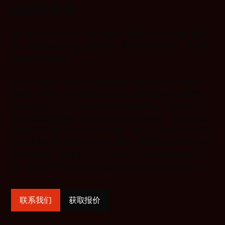
IAR在中国
面向中国市场，
IAR
平台订阅许可证助您以更低的前期投
入，获得更全面的工具链支持，灵活应对多架构、多项目
的复杂开发挑战。
IAR平台整合了IAR Embedded Workbench全架构版本、
功能安全方案、代码分析工具及CI/CD集成等全部能力，
客户无需为不同芯片或功能模块分别付费，一套授权即可
覆盖从编译到调试、验证的全流程开发需求。这种模式显
著降低了采购门槛与总拥有成本，同时让开发团队能够灵
活应对多架构、多项目的复杂挑战，并根据产品迭代按需
扩展或调整。通过平台订阅，中国企业能以更敏捷的方
式，同步获取全球领先的的嵌入式开发完整工具链支持。
联系我们
获取报价