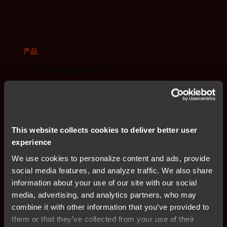
更多信息
产品
IAR Embedded Trust
旨在保护软件、硬件和生产环境免受不断变化的安全威
胁。
更多信息
This website collects cookies to deliver better user
experience
We use cookies to personalize content and ads, provide
产品
social media features, and analyze traffic. We also share
information about your use of our site with our social
IAR Embedded Secure IP
media, advertising, and analytics partners, who may
通过强大的加密和设备验证功能，防止嵌入式 IP 遭到克
combine it with other information that you’ve provided to
隆、篡改和未经授权的访问。
them or that they’ve collected from your use of their