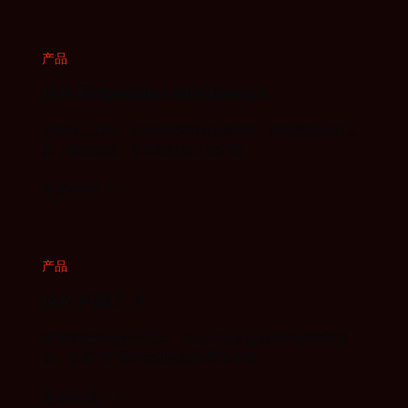
产品
IAR Embedded Workbench
完整的工具链，包括业界领先的编译器、调试器和分析工
具，确保高效、高性能的嵌入式开发。
更多信息
产品
IAR 构建工具
利用高性能命令行工具，在 CI/CD 中自动进行构建和测
试，实现可扩展的云和内部部署工作流。
更多信息