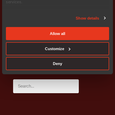
services.
Show details
Allow all
Customize
Deny
Supported devices