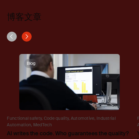
博客文章
Blog
Functional safety
,
Code quality
,
Automotive
,
Industrial
Automation
,
MedTech
AI writes the code. Who guarantees the quality?