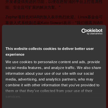
开发者提供先进的功能，以便在恩智浦的平台上打造高性
能、安全且可扩展的解决方案。”
Zephyr项目也对IAR的加入表示热烈欢迎。Linux基金会可
靠嵌入式系统副总裁Kate Stewart表示：“我们很高兴IAR
加入Zephyr项目并成为银牌会员。IAR在嵌入式开发和商
业工具方面的专业能力，将为我们的生态系统带来了巨大
推动，可帮助开发者在其项目中基于Zephyr打造高效优化
的解决方案。IAR的加入将进一步增强Zephyr RTOS在需
This website collects cookies to deliver better user
要功能安全认证工具链的领域的功能和应用，巩固其作为
experience
嵌入式开发优选方案的领先地位。”
We use cookies to personalize content and ads, provide
IAR预计将在2025年实现对Zephyr RTOS的全面商用化支
social media features, and analyze traffic. We also share
持。届时，开发者将能使用到IAR强大的工具链，包括其
information about your use of our site with our social
标志性的优化技术、先进的调试能力，以及与Zephy的无
media, advertising, and analytics partners, who may
缝集成。
combine it with other information that you’ve provided to
them or that they’ve collected from your use of their
欢迎莅临2025年在德国举办的嵌入式展览会
services.
（Embedded World 2025），现场体验IAR与Zephyr
RTOS的深度融合！3月11日至13日，IAR将在4号展厅506