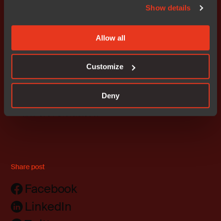
号展位展示Zephyr RTOS最新支持方案，并举办主题讲座
Show details
“探索IAR与Zephyr RTOS的集成”，届时IAR将演示如何借
助该集成方案，为嵌入式应用带来卓越性能与可靠性。
Allow all
了解更多Zephyr项目相关信息，请访问
zephyrproject.org。
Customize
Deny
邮件订阅，获取最新资讯
Share post
Facebook
LinkedIn