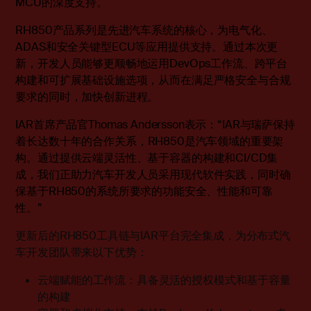
MCU
的深度支持。
RH850
产品系列是先进汽车系统的核心，为电气化、
ADAS
和安全关键型
ECU
等应用提供支持。通过本次更
新，开发人员能够更顺畅地运用
DevOps
工作流、跨平台
构建和可扩展基础设施选项，从而在满足严格安全与合规
要求的同时，加快创新进程。
IAR
首席产品官
Thomas Andersson
表示：
“
IAR
与瑞萨保持
着长达数十年的合作关系，
RH850
是汽车领域的重要架
构。通过提供云端灵活性、基于容器的构建和
CI/CD
集
成，我们正助力汽车开发人员采用现代软件实践，同时确
保基于
RH850
的系统所要求的功能安全、性能和可靠
性。
”
更新后的RH850工具链与IAR平台完全集成，为分布式汽
车开发团队带来以下优势：
云端赋能的工作流：具备灵活的授权模式和基于容量
的构建