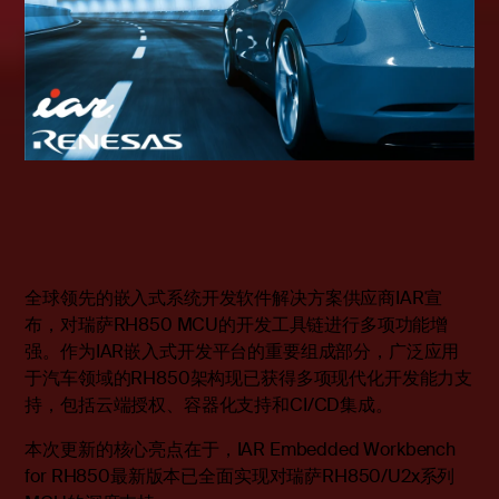
全球领先的嵌入式系统开发软件解决方案供应商
IAR
宣
布，对瑞萨
RH850 MCU
的开发工具链进行多项功能增
强。作为
IAR
嵌入式开发平台的重要组成部分，广泛应用
于汽车领域的
RH850
架构现已获得多项现代化开发能力支
持，包括云端授权、容器化支持和
CI/CD
集成。
本次更新的核心亮点在于，
IAR Embedded Workbench
for RH850
最新版本已全面实现对瑞萨
RH850/U2
x
系列