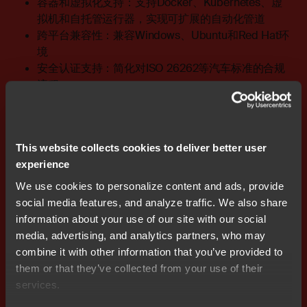
容器和虚拟化支持：支持Docker、Kubernetes、虚
拟机和自托管运行器，实现可扩展的自动化管道
跨平台兼容性：兼容Windows、Ubuntu和Red Hat环
境
安全认证支持：简化对ISO 26262等汽车标准的合规
流程
瑞萨高级经理Michael Spandick表示：“RH850是推动下
一代汽车平台发展的关键要素。IAR最新的平台增强功能
This website collects cookies to deliver better user
为开发人员提供了所需的灵活性，帮助他们更好地实践
experience
DevOps，缩短产品上市时间，同时保持汽车系统所需的
高安全性与可靠性。”
We use cookies to personalize content and ads, provide
social media features, and analyze traffic. We also share
IAR的RH850工具链提供经过TÜV SÜD认证的功能安全版
information about your use of our site with our social
本，符合ISO 26262国际标准，能够有效降低认证复杂
media, advertising, and analytics partners, who may
度，让OEM和供应商更专注于创新。
combine it with other information that you’ve provided to
them or that they’ve collected from your use of their
作为IAR平台的组成部分，针对RH850的嵌入式开发解决
services.
方案可与瑞萨RA、RX、RL78、RZ和RISC-V系列实现无
缝集成，使汽车和工业团队能够在保持代码质量、安全性