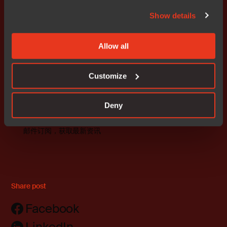
与合规性的同时，统一跨架构的开发工作流程。
Show details
为深入解读此次工具链升级如何赋能开发者，IAR中国与
瑞萨中国计划于近期联合举办一场专题技术网络研讨会，
Allow all
双方技术专家将就RH850/U2x系列产品特性、IAR工具链
的最新功能及对MCAL的深度支持进行详细讲解与演示。
Customize
敬请持续关注，获取更多
活动详情
。
Deny
邮件订阅，获取最新资讯
Share post
Facebook
LinkedIn