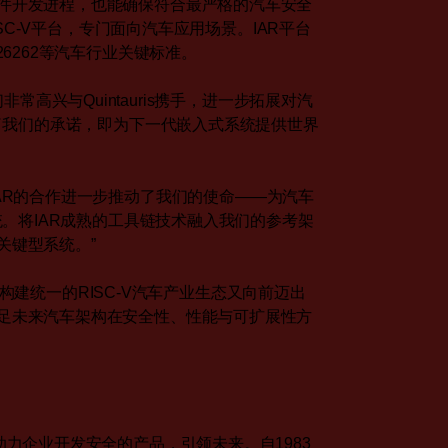
件开发进程，也能确保符合最严格的汽车安全
ISC-V平台，专门面向汽车应用场景。IAR平台
26262等汽车行业关键标准。
“我们非常高兴与Quintauris携手，进一步拓展对汽
续了我们的承诺，即为下一代嵌入式系统提供世界
表示：“与IAR的合作进一步推动了我们的使命——为汽车
统。将IAR成熟的工具链技术融入我们的参考架
关键型系统。”
志着构建统一的RISC-V汽车产业生态又向前迈出
足未来汽车架构在安全性、性能与可扩展性方
助力企业开发安全的产品，引领未来。自1983