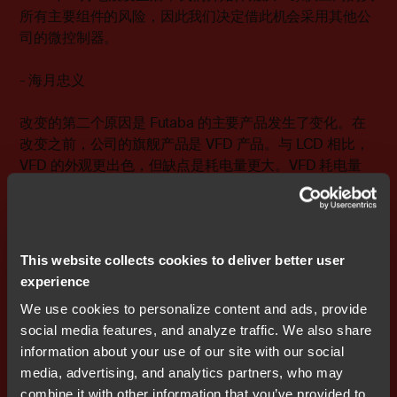
所有主要组件的风险，因此我们决定借此机会采用其他公
司的微控制器。
- 海月忠义
改变的第二个原因是 Futaba 的主要产品发生了变化。在
改变之前，公司的旗舰产品是 VFD 产品。与 LCD 相比，
VFD 的外观更出色，但缺点是耗电量更大。VFD 耗电量
大，因此，当越来越多的客户要求提高电源效率时，LCD
便在市场上掀起了一场风暴。虽然 Futaba 也开始开发
LCD 产品，但事实上有许多其他显示设备制造商也在销售
LCD 产品，这意味着最终会导致价格竞争。
This website collects cookies to deliver better user
experience
因此，我们公司决定对基于 Arm 的微控制器进行评估，因
We use cookies to personalize content and ads, provide
为这种微控制器在当时被吹捧为价格低廉。Atmel 公司首
social media features, and analyze traffic. We also share
先采用了基于 Arm 的微控制器，随后意法半导体、恩智浦
information about your use of our site with our social
和赛普拉斯也相继采用。考虑到成本和用户友好性，我们
media, advertising, and analytics partners, who may
公司也决定更换微控制器供应商。
combine it with other information that you’ve provided to