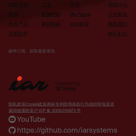
功能安全
工业
支持
新闻中心
架构
机械控制
My Pages
工作机会
所有产品
家用电器
如何购买
联系我们
试用软件
IAR & Qt
邮件订阅，获取最新资讯
隐私政策
Cookie政策
商标
专利
使用条款
行为准则
举报渠道
漏洞披露政策
沪 ICP 备 2026019873 号
YouTube
https://github.com/iarsystems