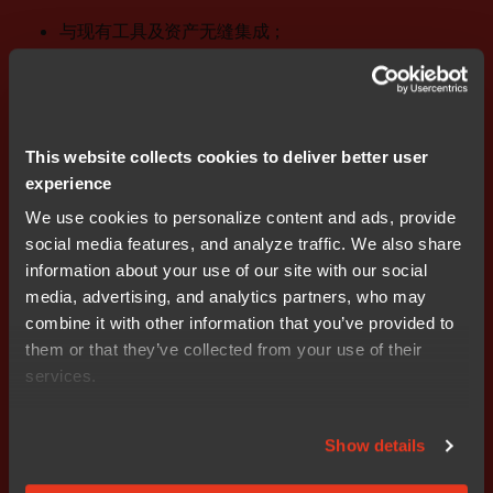
与现有工具及资产无缝集成；
提供涵盖旧版编译器在内的长期维护与技术支持；
具备高性能、广架构兼容性以及完善的全球支持体
This website collects cookies to deliver better user
系。
experience
对产品生命周期常达数年的松下电工而言，这些能力具有
We use cookies to personalize content and ads, provide
决定性意义。与IAR的合作不仅是技术层面的升级，更是
social media features, and analyze traffic. We also share
确保产品可持续维护、为开发流程构建长期韧性的战略举
information about your use of our site with our social
措。
media, advertising, and analytics partners, who may
combine it with other information that you’ve provided to
实施过程：快速推进，成效显著
them or that they’ve collected from your use of their
services.
IAR与松下电工的紧密协作是本次部署的关键环节。IAR团
队深入解析松下电工现有开发机制，确保向全新CI/CD工
Show details
作流的迁移过程与既定的开发规范及业务需求高度契合。
这套系统化的实施方法保障了转型过程的平稳高效，最大