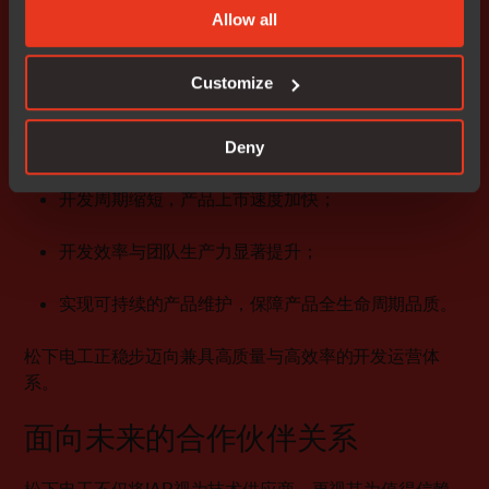
程度降低了对业务的干扰，并助力松下电工的开发团队迅
Allow all
速适应新流程。
Customize
目前，松下电工已在传感器终端、系统控制器等关键产品
线中成功部署IAR Build Tools for Arm——一套支持自动化
嵌入式软件开发的命令行工具链。实际成果已清晰呈现：
Deny
开发周期缩短，产品上市速度加快；
开发效率与团队生产力显著提升；
实现可持续的产品维护，保障产品全生命周期品质。
松下电工正稳步迈向兼具高质量与高效率的开发运营体
系。
面向未来的合作伙伴关系