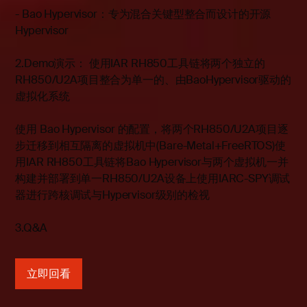
- Bao Hypervisor：专为混合关键型整合而设计的开源
Hypervisor
2.Demo演示： 使用IAR RH850工具链将两个独立的
RH850/U2A项目整合为单一的、由BaoHypervisor驱动的
虚拟化系统
使用 Bao Hypervisor 的配置，将两个RH850/U2A项目逐
步迁移到相互隔离的虚拟机中(Bare-Metal+FreeRTOS)使
用IAR RH850工具链将Bao Hypervisor与两个虚拟机一并
构建并部署到单一RH850/U2A设备上使用IARC-SPY调试
器进行跨核调试与Hypervisor级别的检视
3.Q&A
立即回看