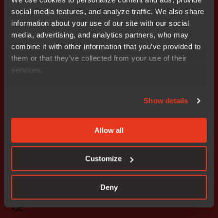
social media features, and analyze traffic. We also share
4. Demo演示：IAR Embedded Workbench基于紫光同芯
information about your use of our site with our social
THA6206软件开发调试
media, advertising, and analytics partners, who may
combine it with other information that you’ve provided to
5. 问答环节
them or that they’ve collected from your use of their
services.
立即回看
Show details
Allow all
网络研讨会回看
Customize
开箱即用：IAR赋能旗芯微
FC7300车规级MCU汽车应用开
Deny
发