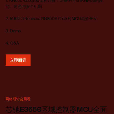
1. RH850/U2x多核架构详解：G4MH与G4KH内核的性
能、角色与安全机制
2. IAR助力Renesas RH850/U2x系列MCU高效开发
3. Demo
4. Q&A
立即回看
网络研讨会回看
芯驰E3650区域控制器MCU全面