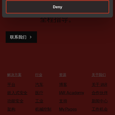
立即开始。
Deny
我们的全球销售团队将为您提供
全程指导。
联系我们
解决方案
行业
资源
关于我们
平台
汽车
博客
关于 IAR
嵌入式安全
医疗
IAR Academy
合作伙伴
功能安全
工业
支持
新闻中心
架构
机械控制
My Pages
工作机会