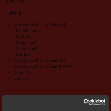
上培训课程。
内容包括：
Arm Cortex-M HardFault 介绍
- MemManage
- BusFault
- UsageFault
- SecureFault
- HardFault
Arm Cortex-M HardFault 调试
Arm Cortex-M HardFault 案例分析
Demo 演示
Q&A 环节
Speaker