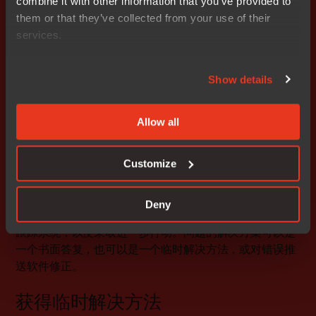
combine it with other information that you’ve provided to
到的任何问题。
them or that they’ve collected from your use of their
services.
呼叫号码
IAR 支持使用呼叫号码来全程跟踪客户问题。您报告的每
Show details
个问题都会有一个唯一的呼叫号码。
Allow all
问题处理
Customize
在您提交问题后，IAR 会分析所报告的问题，并试图重现
它，以确定它是否是一个错误。此外，IAR 还将根据问题
的严重程度及其对您的项目的影响，为该问题分配一个优
Deny
先级。经确认的错误（bug）将被报告给 IAR 的内部 bug
跟踪系统，以便采取进一步行动。问题的解决方案可以是
一个书面答复，也可以是一个临时解决方法，或对错误推
送软件修正。
获得临时解决方法