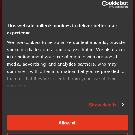
사용할 수 있게 되었다. 이를 통해 RZ/T2M 및 RZ/N2L은
고속, 고정밀, 실시간 모터 제어, 최신 산업용 네트워크 통
신 기능을 제공할 수 있다. 기능 안전 제고를 위해 곧 출시
This website collects cookies to deliver better user
될 ‘인증된 자가 테스트 소프트웨어’와 ‘SIL3 시스템 소프트
experience
웨어 키트’는 IAR 임베디드 워크벤치를 사용하여 개발되었
다. 이 툴의 인증된 기능 안전 에디션과 함께 사용하면, 사
We use cookies to personalize content and ads, provide
용자는 개발 관련 시간과 업무량을 크게 줄일 수 있다"고
social media features, and analyze traffic. We also share
말했다.
information about your use of our site with our social
media, advertising, and analytics partners, who may
IAR 시스템즈의 앤더스 홈버그(Anders Holmberg) CTO는
combine it with other information that you’ve provided to
“스마트 모터 컨트롤러와 고속 네트워킹은 제조 분야의 미
them or that they’ve collected from your use of their
래를 펼치는데 있어서 두 가지 핵심 구성요소이다. Arm용
services.
IAR 임베디드 워크벤치는 산업 제어 부문에서 선도적인 소
프트웨어 개발 환경을 제공하며, 관련한 모든 안전 표준과
Show details
함께 사용할 수 있도록 인증되었다. 르네사스와의 깊고 오
래된 협력을 통해, 우리는 산업 제어 시장 전반에 걸쳐 진정
혁신적인 솔루션을 실현할 수 있었다. RZ/T2, RZ/N2 시리
Allow all
즈 디바이스에 대한 지원은 양사의 여정을 위한 당연한 절
차이다"라고 말했다.