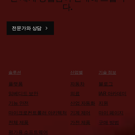
다.
전문가와 상담
솔루션
산업별
기술 정보
플랫폼
자동차
블로그
임베디드 보안
의료
IAR 아카데미
기능 안전
산업 자동화
지원
마이크로컨트롤러 아키텍처
기계 제어
마이 페이지
전체 제품
가전 제품
구매 방법
평가용 소프트웨어