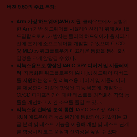
버전
9.50
의
주요
특징
:
Arm
가상
하드웨어
(AVH)
지원
: 클라우드에서 광범위
한 Arm 기반 하드웨어를 시뮬레이션하기 위해 AVH를
도입함으로써, 개발자는 물리적 하드웨어가 출시되기
전에 조기에 소프트웨어를 개발할 수 있으며 CI/CD
및 MLOps 워크플로우와 매끄러운 통합을 통해 출시
일정을 크게 앞당길 수 있다.
리눅스용으로
향상된
IAR C-SPY
디버거
및
시뮬레이
터
: 자동화된 워크플로우와 IAR I-jet 하드웨어 디버그
를 지원하는 정교한 리눅스용 디버거 및 시뮬레이터
를 제공한다. 이렇게 향상된 기능 덕분에, 개발자는
CI/CD 파이프라인에 대한 테스트를 최적화해 작업 능
률을 개선하고 시간 소모를 줄일 수 있다.
리눅스용
런타임
분석
통합
: IAR C-SPY 및 IAR C-
RUN 애드온이 리눅스 환경에 통합되어, 개발자는 고
급 분석 및 테스트 기능을 이용해 개발 및 테스트 단계
를 향상시켜 코드 품질과 신뢰성을 높일 수 있다.