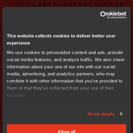
테스트 및 검증에 있어서 매우 중요한 요소인, 다양한
환경과 조건에 대한 시뮬레이션 및 가상화를 위한 향
상된 도구를 제공한다. 이는 다양한 시나리오에서 임
베디드 소프트웨어의 내구성과 기능성을 보장한다.
협업
및
클라우드
기반
개발
: 새로운 버전 50을 통해
This website collects cookies to deliver better user
원격 작업 추세에 부합하는 유연하고 효율적인 개발
experience
프로세스가 가능해졌다. 이는 개발자들이 어디에 있
We use cookies to personalize content and ads, provide
든 원활한 팀 협업이 이뤄질 수 있도록 지원하고 개발
social media features, and analyze traffic. We also share
및 테스트에 클라우드 컴퓨팅을 활용할 수 있게 한다.
information about your use of our site with our social
media, advertising, and analytics partners, who may
IAR의 앤더스 홈버그(Anders Holmberg) CTO는 “클라우
combine it with other information that you’ve provided to
드 기반 소프트웨어 개발이 점점 더 진화함에 따라, AVH 지
them or that they’ve collected from your use of their
원과 리눅스용 IAR C-SPY 디버거 및 시뮬레이터는 특히
services.
임베디드 기기의 범위 확장에 따른 지속적인 통합과 배포
에 필수가 되었다”고 밝히고, “DevOps를 클라우드 및 임
베디드 개발과 결합함으로써, IAR은 개발자가 작업 능률을
Show details
높이고 제품의 출시 준비를 가속화할 수 있도록 돕고 있
다”고 말했다.
Allow all