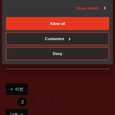
랫폼 기술 통합
Show details
2023-10-31
Allow all
뉴스
Customize
IAR, 인피니언의 최신 TRAVEO T2G
CYT6BJ Body MCU 제품군 완벽 지원
Deny
2023-06-26
이전
1
2
3
4
5
다음