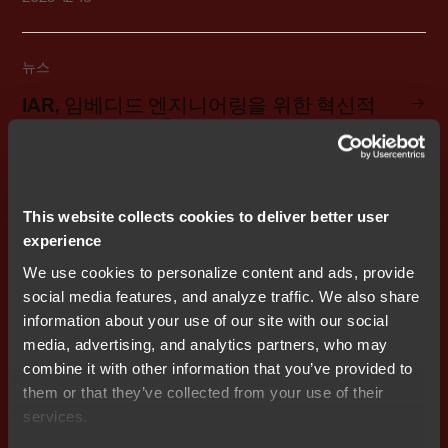
뉴스
IAR, 임베디드 엔지니어링을 위한 혁신적
인 TCO 계산기 출시
2023-11-30
This website collects cookies to deliver better user
뉴스
experience
IAR, 르네사스 RA8 시리즈에 대한 완벽한
We use cookies to personalize content and ads, provide
도구 지원으로 AI 및 ML 개발 가속화
social media features, and analyze traffic. We also share
information about your use of our site with our social
2023-11-07
media, advertising, and analytics partners, who may
combine it with other information that you’ve provided to
them or that they’ve collected from your use of their
뉴스
services.
IAR, 임베디드 워크벤치에 에지 임펄스 플