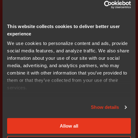
This website collects cookies to deliver better user
experience
We use cookies to personalize content and ads, provide
social media features, and analyze traffic. We also share
보안
,
고객 사례
information about your use of our site with our social
IT 인프라의 미래 확보 협업과 혁신
media, advertising, and analytics partners, who may
combine it with other information that you’ve provided to
them or that they’ve collected from your use of their
services.
지금 시작하세요.
Show details
전 세계 영업팀이 안내해 드립니
다.
Allow all