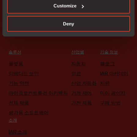
Customize
전문가와 상담
Deny
솔루션
산업별
기술 정보
플랫폼
자동차
블로그
임베디드 보안
의료
IAR 아카데미
기능 안전
산업 자동화
지원
마이크로컨트롤러 아키텍처
기계 제어
마이 페이지
전체 제품
가전 제품
구매 방법
평가용 소프트웨어
소개
IAR 소개