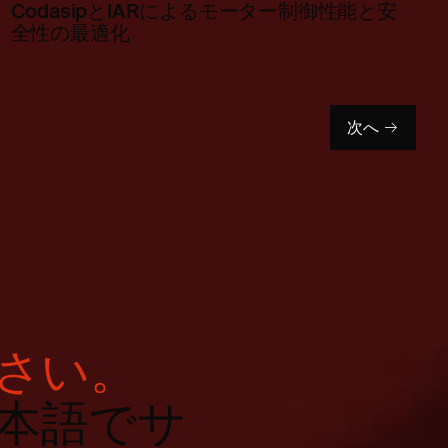
CodasipとIARによるモーター制御性能と安
全性の最適化
次へ
さい。
本語でサ