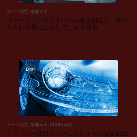
コード品質
,
機能安全
スマートインダストリーの取り組みが、実用
化される前に頓挫してしまう理由
Blog
コード品質
,
機能安全
,
CI/CD
,
車載
ドライバー情報システムからボディ制御ECU