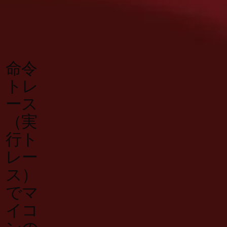
命令
トレ
ース
（実
行ト
レー
ス）
でマ
イコ