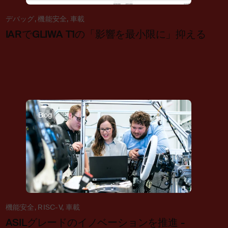
デバッグ
,
機能安全
,
車載
IARでGLIWA T1の「影響を最小限に」抑える
Blog
機能安全
,
RISC-V
,
車載
ASILグレードのイノベーションを推進 -