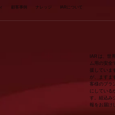
ィ
顧客事例
ナレッジ
IARについて
IAR は
ム用の安全
援していま
が、ますま
客様のブラ
にしている
す。組込み
報をお届け