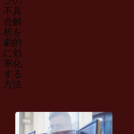
ンの
不具
合解
析を
劇的
に効
率化
する
方法
Blog