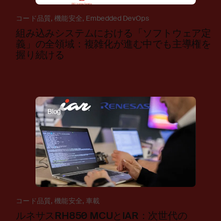
コード品質
,
機能安全
,
Embedded DevOps
組み込みシステムにおける「ソフトウェア定
義」の全領域：複雑化が進む中でも主導権を
握り続ける
Blog
コード品質
,
機能安全
,
車載
ルネサスRH850 MCUとIAR：次世代の