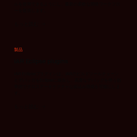
ルを使用できるようにし、最新の柔軟な開発ワークフロ
ーを提供します。
もっと読む
製品
IAR Eclipse plugins
IAR Eclipseプラグインは、IARのビルドツールチェーン
とデバッガをEclipseに統合し、高度なデバッグを伴う効
率的でクロスアーキテクチャな組込み開発を可能にしま
す。
もっと読む