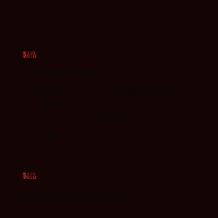
もっと読む
製品
IAR Visual State
複雑な組込みアプリケーションの効率的なシステム設
計、自動コード生成、検証のためのグラフィカルなステ
ートマシン・モデリングを可能にします。
もっと読む
製品
IAR VS Code Extension
Visual Studio Code内でIARのビルドおよびデバッグツー