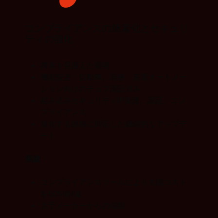
コンプライアンスの簡素化とセキュリ
ティの強化
将来を見据えた開発
機能安全：自動車、医療、産業オートメー
ション向けのテュフ認証済み
組み込みセキュリティIP保護、認証、コン
プライアンス
進化する規格に対応した継続的なアップデ
ート
実績
コンプライアンスツールにより欠陥コスト
を50%削減
大手メーカーからの信頼