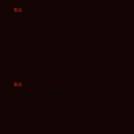
製品
IAR Embedded Trust
組み込みシステム向けに、暗号化、セキュアブート、デ
バイス認証を備えたセキュア開発フレームワークを提
供。
もっと読む
製品
IAR Embedded Secure IP
強力な暗号化とデバイス認証により、組み込みIPをクロ
ーン、改ざん、不正アクセスから保護します。
もっと読む