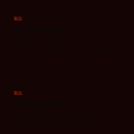
製品
IAR Secure Deploy
IP保護、クローン対策、安全なプロビジョニング・ワー
クフローにより、生産中のファームウェアを保護しま
す。
もっと読む
製品
IAR debug probes
組込みアプリケーションのリアルタイム解析、パフォー
マンス最適化、障害検出を可能にする高速デバッグおよ
びトレースプローブ。