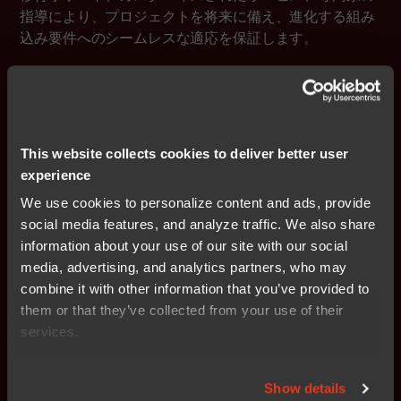
指導により、プロジェクトを将来に備え、進化する組み
込み要件へのシームレスな適応を保証します。
続きを読む
This website collects cookies to deliver better user
experience
We use cookies to personalize content and ads, provide
組込み開発ツールおよび製品
social media features, and analyze traffic. We also share
IARプラットフォームの組込み
information about your use of our site with our social
開発ツール
media, advertising, and analytics partners, who may
combine it with other information that you’ve provided to
them or that they’ve collected from your use of their
services.
製品
IAR Embedded Workbench
Show details