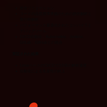
統合ソリューション
コードの品質標準準拠のための静的解析と
実行時解析
パフォーマンス最適化されたコンパイラと
デバッグツール
CI/CD自動化：Kubernetes、Jenkins、
GitLab、GitHubとの統合
実証された結果
LinuxベースのCI/CDで3.5倍の解析速度
自動化による生産性の向上