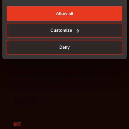
業界をリードするコンパイラ、デバッガ、解析ツールを
備えた完全なツールチェーンにより、効率的で高性能な
Allow all
組込み開発を実現。
もっと読む
Customize
Deny
製品
IAR Build Tools
CI/CDパイプラインのビルドとテストを高性能なコマン
ドラインツールで自動化し、スケーラブルなクラウドと
オンプレミスのワークフローを実現します。
もっと読む
製品