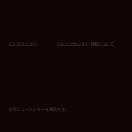
機能安全
マイクロコントローラアーキテクチャ
すべての製品
ソフトウェアを試す
インダストリー
ナレッジセンター
IARについて
車載
ブログ
パートナー
産業オートメーション
IARアカデミー
ニュースルーム
機械制御
サポート
キャリア
家庭用電化製品
マイページ
お問い合わせ
購入方法
月刊ニュースレターを購読する