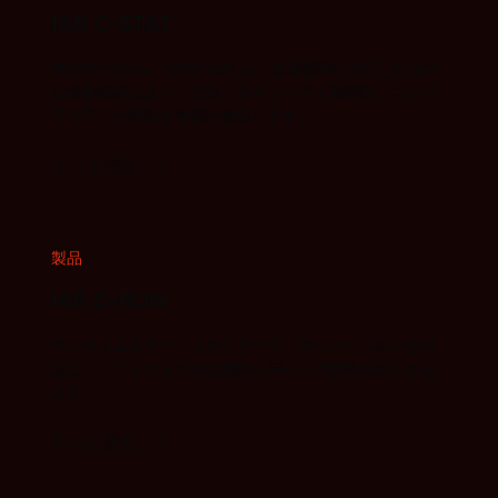
IAR C-STAT
MISRA C/C++、CERT C/C++、業界標準に対応した強力
な静的解析により、欠陥、セキュリティ脆弱性、コンプ
ライアンス問題を早期に検出します。
もっと読む
製品
IAR C-RUN
ランタイムエラー、メモリリーク、オーバーフローを特
定し、ソフトウェアの信頼性とデバッグ効率を向上させ
ます。
もっと読む