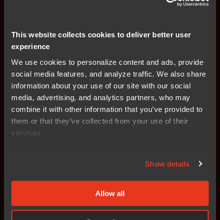
Non-regulatory
IAR accelerates SDV development with
This website collects cookies to deliver better user
Infineon DRIVECORE bundles and
experience
AURIX™ RISC-V Debug capabilities
We use cookies to personalize content and ads, provide
social media features, and analyze traffic. We also share
2026-03-03
information about your use of our site with our social
media, advertising, and analytics partners, who may
combine it with other information that you’ve provided to
Non-regulatory
them or that they’ve collected from your use of their
SiFive and IAR collaborate to drive
services.
RISC-V innovation in Automotive
electronics
Show details
2025-12-15
Allow all
Non-regulatory