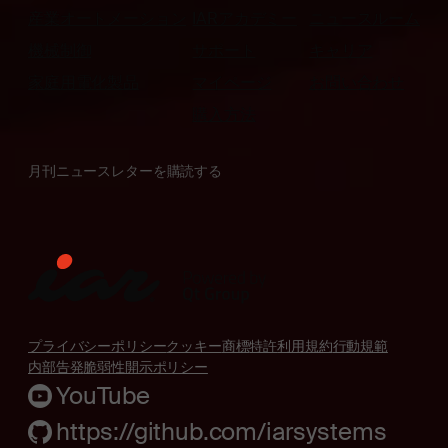
産業オートメーション
IARアカデミー
ニュースルーム
機械制御
サポート
キャリア
家庭用電化製品
マイページ
お問い合わせ
購入方法
月刊ニュースレターを購読する
プライバシーポリシー
クッキー
商標
特許
利用規約
行動規範
内部告発
脆弱性開示ポリシー
YouTube
https://github.com/iarsystems