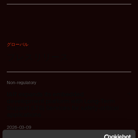
グローバル
プレスリリース
Non-regulatory
IAR expands its embedded
development platform with Long-Term
Support (LTS) Services for safety-critical
applications
2026-03-09