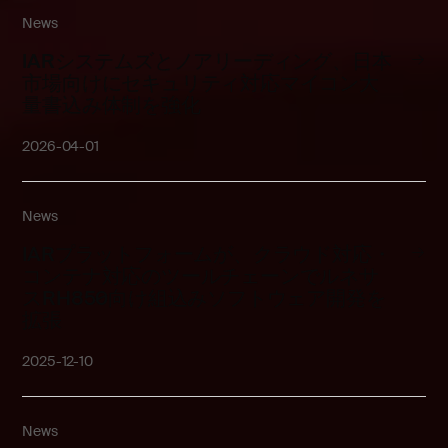
News
IARシステムズとノアリーディング、日本
市場向けにセキュリティ対応マイコン大
量書込み体制を強化
2026-04-01
News
IARプラットフォームが、クラウド対応・
コンテナ対応のツールチェーンでルネサ
スRH850向け組込みソフトウェア開発を
拡張
2025-12-10
News