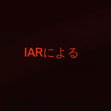
IARによる
スケ
自動化されたCI/CDで