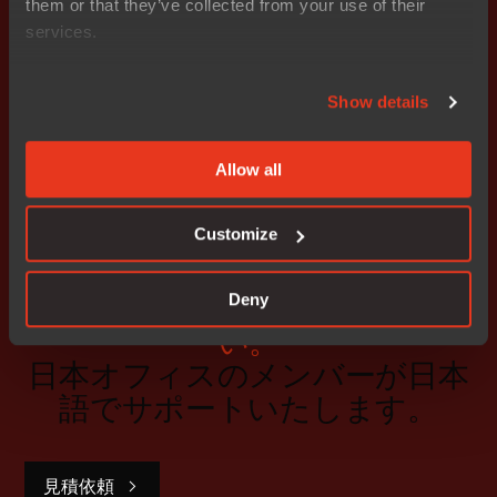
them or that they’ve collected from your use of their
services.
組込みセキュリティをめぐる複雑な状況の中を舵取りす
るための包括的なガイド
Show details
eBookをダウンロード
Allow all
Customize
お気軽にお問い合わせくださ
Deny
い。
日本オフィスのメンバーが日本
語でサポートいたします。
見積依頼