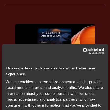
This website collects cookies to deliver better user
experience
We use cookies to personalize content and ads, provide
social media features, and analyze traffic. We also share
組込みセキュリティ
information about your use of our site with our social
組込みセキュリティの基礎知識 ～デジ
media, advertising, and analytics partners, who may
タル時代における脅威とソリューショ
combine it with other information that you’ve provided to
ンの見取り図～