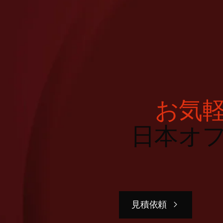
お気
日本オ
見積依頼