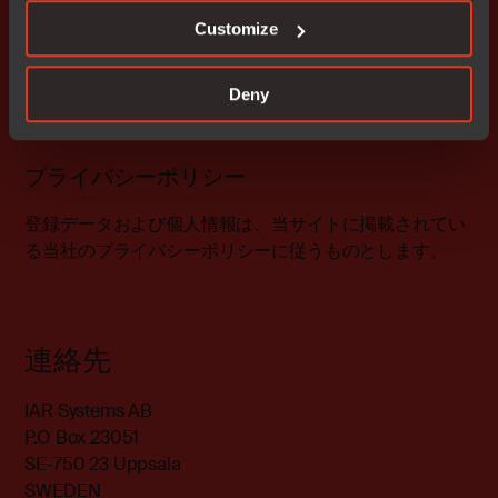
した場合でも、他のすべての部分は完全な効力を有し、
Customize
利用者はそれらに拘束されることに同意するものとし、
抵触する規定は、可能な限り当該規定の本来の意図に従
Deny
って、法律に準拠する程度に修正されたものとみなされ
ます。
プライバシーポリシー
登録データおよび個人情報は、当サイトに掲載されてい
る当社の
プライバシーポリシーに
従うものとします。
連絡先
IAR Systems AB
P.O Box 23051
SE-750 23 Uppsala
SWEDEN