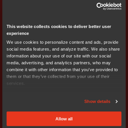
当社は、いかなる場合においても、本サイトに掲載され
た、または本サイトを通じてアクセス可能なコンテン
ツ、または本サイトを通じて行われた通信のために被っ
た、または生じたいかなる種類の損失、費用、損害、ま
This website collects cookies to deliver better user
たは出費についても、利用者に対して責任を負いませ
experience
ん。
We use cookies to personalize content and ads, provide
social media features, and analyze traffic. We also share
当社は、当社、利用者または第三者の提供するものであ
information about your use of our site with our social
るか否かにかかわらず、ウェブサイトまたはウェブサイ
media, advertising, and analytics partners, who may
ト上のコンテンツが利用可能であること、アクセス可能
combine it with other information that you’ve provided to
であること、エラーやウィルスがないこと、正確である
them or that they’ve collected from your use of their
こと、信頼できること、安全であること、使用またはダ
services.
ウンロードが安全であることについて、いかなる種類の
保証も行いません。
Show details
準拠法
本利用規約は、抵触法の規定を除き、スウェーデン法に
Allow all
準拠します。本規約の一部が法律と抵触することが判明