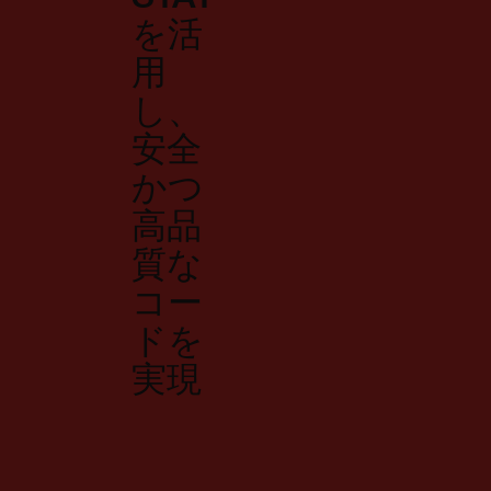
を活
用
し、
安全
かつ
高品
質な
コー
ドを
実現