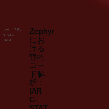
Zephyr
コード品質
,
MISRA
,
にお
CI/CD
ける
静的
コー
ド解
析：
IAR
C-
STAT