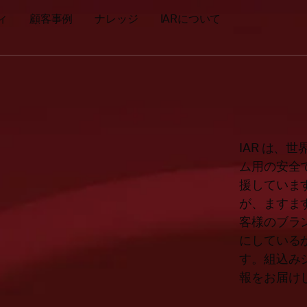
ィ
顧客事例
ナレッジ
IARについて
IAR は
ム用の安全
援していま
が、ますま
客様のブラ
にしている
す。組込み
報をお届け