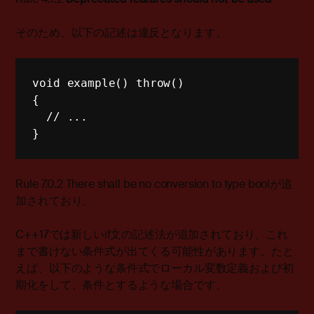
そのため、以下の記述は違反となります。
void example() throw()
{
// ...
}
Rule 7.0.2 There shall be no conversion to type boolが追
加されており、
C++17では新しいif文の記述法が追加されており、これ
まで書けない条件式が出てくる可能性があります。たと
えば、以下のような条件式でローカル変数定義および初
期化をして、条件とするような場合です。