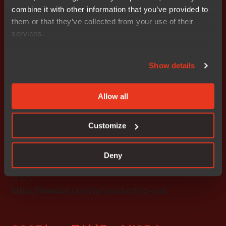
combine it with other information that you’ve provided to
MISRA-C:2023は安全性が必要な分野でのCプログラマ
them or that they’ve collected from your use of their
のために必要な進化をしました。更新されたガイドライ
services.
ンはC言語の最新の機能に対応しており、より便利に機
能を実装するだけでなく、より安全で、信頼性も高く、
将来性のあるコードを作成するのに役立ちます。すでに
Show details
MISRA-C:2012を使用している場合には、この新しい標
準を皆様のプロジェクトに適用することを推奨します。
Allow all
新しいガイドラインとそれを支えるIARのCSTATを採用
することで、次世代の組み込み開発に取り組む準備が整
Customize
います。
Deny
C-STAT
についてより詳しい情報は下記をご覧くだ
さい。
https://www.iar.com/ja/products/c-stat