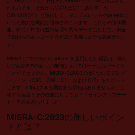
はC90とC99で、それぞれ1990年と1999年に策定され
たものです。それからC言語はC11（2011年）や
C18（2018年）と進化して、マルチスレッドやgenericと
いった強力な機能が追加されています。これらの追加機
能、特に C11 では並列処理や共有データに対して、安全
で信頼性の高いコードを作成する際に新たな課題が生じ
ます。
MISRA-C:2012のAmendmentを適用しない場合は、
新し
いC言語標準の新しい機能については十分にカバーする
ことができません。MISRA-C:2023では4 つの C 言語バ
ージョン （C90、C99、C11、および C18）をサポート
します。C18は大きな機能的な変化はありませんが、進
化する言語とその機能に対してガイドラインアップデー
トする必要がありました。
MISRA-C:2023の新しいポイン
トとは？