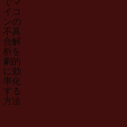
でマ
イコ
ンの
不具
合解
析を
劇的
に効
率化
する
方法