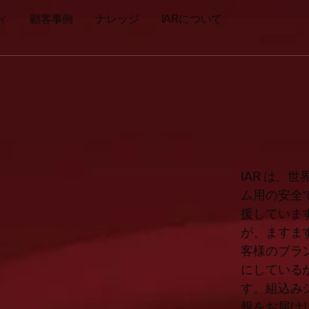
ィ
顧客事例
ナレッジ
IARについて
IAR は
ム用の安全
援していま
が、ますま
客様のブラ
にしている
す。組込み
報をお届け