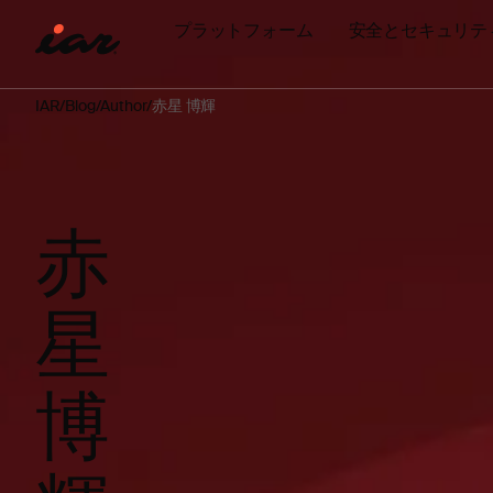
プラットフォーム
安全とセキュリテ
IAR
Blog
Author
赤星 博輝
赤
星
博