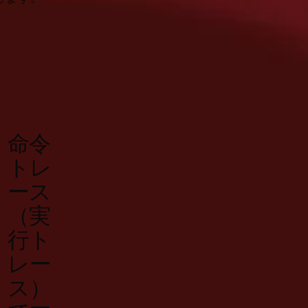
命令
トレ
ース
（実
行ト
レー
ス）