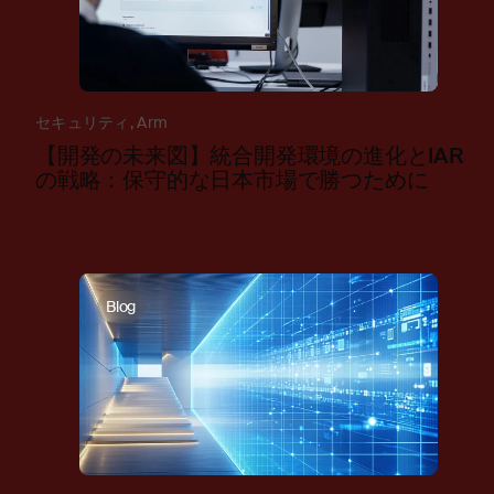
セキュリティ
,
Arm
【開発の未来図】統合開発環境の進化とIAR
の戦略：保守的な日本市場で勝つために
Blog