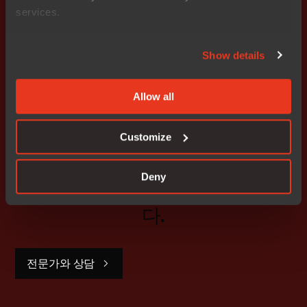
services.
Show details
코드 품질
,
프로그래밍
,
디버깅
,
Embedded DevOps
언어 전환 없이 메모리 안전 C/C++ 개발 지원
Allow all
Customize
지금 시작하세요.
Deny
전 세계 영업팀이 안내해 드립니
다.
전문가와 상담