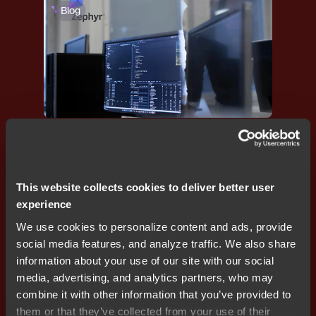
Blog
기능 안전
,
프로그래밍
,
디버깅
,
CI/CD
임베디드 팀에게 IAR과 함께 Zephyr RTOS를 선택
하는 것이 현명한 이유
This website collects cookies to deliver better user
experience
We use cookies to personalize content and ads, provide
social media features, and analyze traffic. We also share
Blog
information about your use of our site with our social
media, advertising, and analytics partners, who may
combine it with other information that you’ve provided to
them or that they’ve collected from your use of their