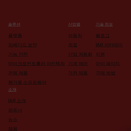
솔루션
산업별
기술 정보
플랫폼
자동차
블로그
임베디드 보안
의료
IAR 아카데미
기능 안전
산업 자동화
지원
마이크로컨트롤러 아키텍처
기계 제어
마이 페이지
전체 제품
가전 제품
구매 방법
평가용 소프트웨어
소개
IAR 소개
파트너
뉴스
채용