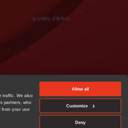
뉴스레터 구독하기
Allow all
 traffic. We also
cs partners, who
Customize
d from your use
s://github.com/iarsystems
Linkedin
Deny