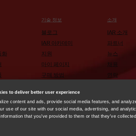
기술 정보
소개
블로그
IAR 소개
IAR 아카데미
파트너
동화
지원
뉴스
어
마이 페이지
채용
품
구매 방법
연락
IAR & Qt
ies to deliver better user experience
ize content and ads, provide social media features, and analyze
r use of our site with our social media, advertising, and analyti
information that you’ve provided to them or that they’ve collecte
취약점 공개 정책
YouTube
http