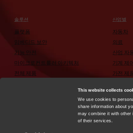
솔루션
산업별
플랫폼
자동차
임베디드 보안
의료
기능 안전
산업 자
마이크로컨트롤러 아키텍처
기계 제
전체 제품
가전 제
평가용 소프트웨어
This website collects cook
We use cookies to personal
share information about you
may combine it with other 
of their services.
개인정보 보호정책
쿠키
상표
특허
이용 약관
행동 강령
신고