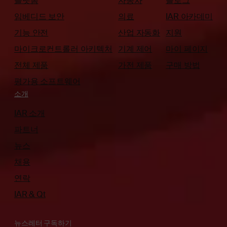
플랫폼
자동차
블로그
임베디드 보안
의료
IAR 아카데미
기능 안전
산업 자동화
지원
마이크로컨트롤러 아키텍처
기계 제어
마이 페이지
전체 제품
가전 제품
구매 방법
평가용 소프트웨어
소개
IAR 소개
파트너
뉴스
채용
연락
IAR & Qt
뉴스레터 구독하기