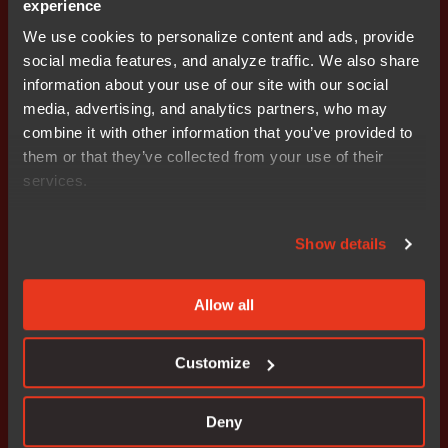
experience
개발팀의 목소리
We use cookies to personalize content and ads, provide
social media features, and analyze traffic. We also share
저희는
주로
ARM® 및 RL78 디바이스를 사용하는 프로젝
information about your use of our site with our social
트에 IAR Embedded Workbench를
사용합니다
. 자동차 산
media, advertising, and analytics partners, who may
업은 고품질 소프트웨어를 요구하며 개발 툴의 선택이 매
combine it with other information that you’ve provided to
우 중요합니다.
them or that they’ve collected from your use of their
services.
- 대변인, 바디 시스템 사업부, 개발 부서, 니덱 모빌리티 주
식회사
Show details
IAR Embedded Workbench를 선택한 이유:
Allow all
약 10년 전, 새로운 플랫폼을 출시하면서 Arm® 디바이스
를 위한 다양한 개발 환경을 평가했습니다. 디바이스 공급
Customize
업체의 추천이 눈에 띄었습니다:
고품질 툴이 필요하다면 IAR이 최선의 선택이라는 것이었
Deny
습니다.