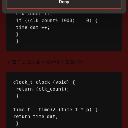
Deny
void
SysTick_Handler
(
void
)
{
 clk_count 
++
;
if
(
(
clk_count%
1000
)
==
0
)
{
 time_dat 
++
;
}
 }
두 함수는 변수를 사용하여 구현됩니다:
clock_t 
clock
(
void
)
{
return
(
clk_count
)
;
 }
time_t 
__time32
(
time_t 
*
 p
)
{
return
 time_dat
;
 }