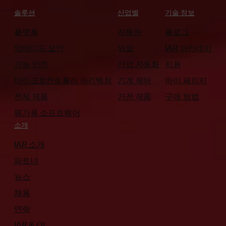
솔루션
산업별
기술 정보
플랫폼
자동차
블로그
임베디드 보안
의료
IAR 아카데미
기능 안전
산업 자동화
지원
마이크로컨트롤러 아키텍처
기계 제어
마이 페이지
전체 제품
가전 제품
구매 방법
평가용 소프트웨어
소개
IAR 소개
파트너
뉴스
채용
연락
IAR & Qt