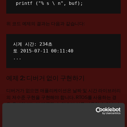
 printf ("% s \ n", buf);
위 코드 예제의 결과는 다음과 같습니다:
시계 시간
:
234초
토 
2015-07-11
00
:
11
:
40
.
.
.
예제 2: 디버거 없이 구현하기
디버거가 없으면 애플리케이션은 날짜 및 시간 라이브러리
의 저수준 구현을 구현해야 합니다. RTOS를 사용하는 경
우 유사한 기능이 제공될 수 있으며 이를 사용할 수 있습니
다.
아래 예는 스틱 타이머가 있는 ARM Cortex-M 디바이스에