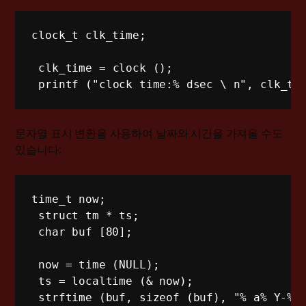
clock_t clk_time
;
 clk_time 
=
clock
(
)
;
printf
(
"clock time:% dsec \ n"
,
 clk_ti
문자열 표시 변환을 사용하여 날짜와 시간을 가져올 수도
있습니다:
time_t now;
 struct tm * ts;
 char buf [80];
 now = time (NULL);
 ts = localtime (& now);
 strftime (buf, sizeof (buf), "% a% Y-% 