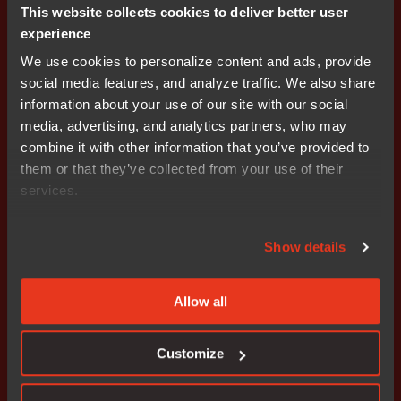
This website collects cookies to deliver better user
대한 예입니다. 타이머를 사용하면 데이터 및 시간 함수를
experience
쉽게 구현할 수 있습니다. 이 예제에서는 1msec마다 인터
럽트를 생성합니다.
We use cookies to personalize content and ads, provide
social media features, and analyze traffic. We also share
시간과 시계에 대한 두 개의 변수를 정의하고
information about your use of our site with our social
CLOCKS_PER_SEC를 1초 단위의 틱으로 정의합니다:
media, advertising, and analytics partners, who may
combine it with other information that you’ve provided to
them or that they’ve collected from your use of their
#
define CLOCKS_PER_SEC (1000)
services.
clock_t clk_count 
=
0
;
time_t time_dat
;
Show details
SysTick에 대한 인터럽트 핸들러를 생성합니다. 오버플로
Allow all
우를 방지하기 위해 clk_count에 64비트 변수를 사용하는
것이 좋습니다. 인터럽트가 발생하면 clk_count가 증가하
Customize
고 1초가 지나면 time_dat가 증가합니다: