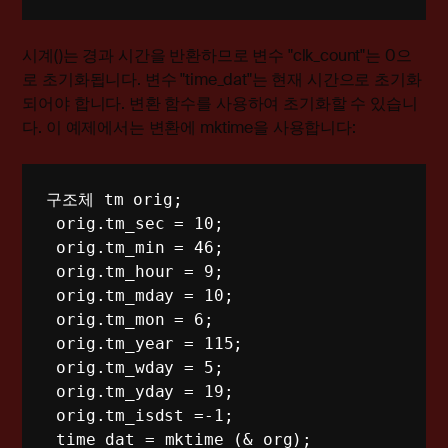
시계()는 경과 시간을 반환하므로 변수 "clk_count"는 0으
로 초기화됩니다. 변수 "time_dat"는 현재 시간으로 초기화
되어야 합니다. 변환 함수를 사용하여 초기화할 수 있습니
다. 이 예제에서는 변환에 mktime을 사용합니다:
구조체
tm
 orig
;
 orig
.
tm_sec 
=
10
;
 orig
.
tm_min 
=
46
;
 orig
.
tm_hour 
=
9
;
 orig
.
tm_mday 
=
10
;
 orig
.
tm_mon 
=
6
;
 orig
.
tm_year 
=
115
;
 orig
.
tm_wday 
=
5
;
 orig
.
tm_yday 
=
19
;
 orig
.
tm_isdst 
=
-1
;
 time_dat 
=
mktime
(
&
 org
)
;