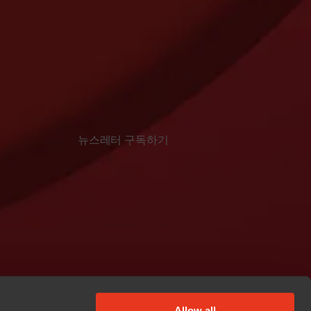
뉴스레터 구독하기
Allow all