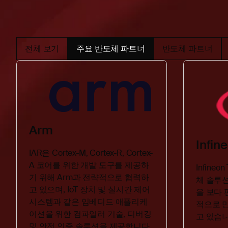
전체 보기
주요 반도체 파트너
반도체 파트너
Arm
Infin
IAR은 Cortex-M, Cortex-R, Cortex-
A 코어를 위한 개발 도구를 제공하
Infineo
기 위해 Arm과 전략적으로 협력하
체 솔루션
고 있으며, IoT 장치 및 실시간 제어
을 보다
시스템과 같은 임베디드 애플리케
적으로 
이션을 위한 컴파일러 기술, 디버깅
고 있습니
및 안전 인증 솔루션을 제공합니다.