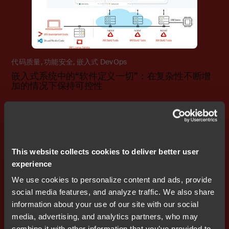
代码质量
,
功能安全
,
嵌入式 DevOps
嵌入式系统中的“软件定义一切”：在复杂性不断增
加的情况下保持可控性
Blog
This website collects cookies to deliver better user
experience
We use cookies to personalize content and ads, provide
social media features, and analyze traffic. We also share
information about your use of our site with our social
media, advertising, and analytics partners, who may
combine it with other information that you’ve provided to