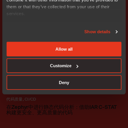
代码质量
,
功能安全
,
汽车
them or that they’ve collected from your use of their
瑞萨RH850与IAR：助力下一代“软件定义汽车”开
services.
发
Show details
Blog
Allow all
Customize
Deny
代码质量
,
CI/CD
在Zephyr中进行静态代码分析：借助IAR C-STAT
构建更安全、更高质量的代码