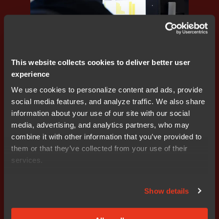
代码质量
,
CI/CD
This website collects cookies to deliver better user
在Zephyr中进行静态代码分析：借助IAR C-STAT
experience
构建更安全、更高质量的代码
We use cookies to personalize content and ads, provide
social media features, and analyze traffic. We also share
information about your use of our site with our social
media, advertising, and analytics partners, who may
combine it with other information that you’ve provided to
Blog
them or that they’ve collected from your use of their
services.
Show details