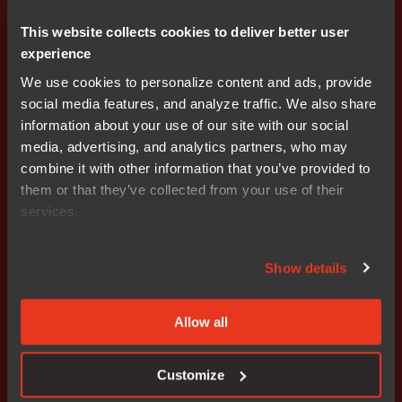
立即开始。
This website collects cookies to deliver better user
我们的全球销售团队将为您提供
experience
全程指导。
We use cookies to personalize content and ads, provide
social media features, and analyze traffic. We also share
information about your use of our site with our social
联系我们
media, advertising, and analytics partners, who may
combine it with other information that you’ve provided to
them or that they’ve collected from your use of their
services.
解决方案
行业
资源
关于我们
Show details
平台
汽车
博客
关于 IAR
Allow all
嵌入式安全
医疗
IAR Academy
合作伙伴
功能安全
工业
支持
新闻中心
Customize
架构
机械控制
My Pages
工作机会