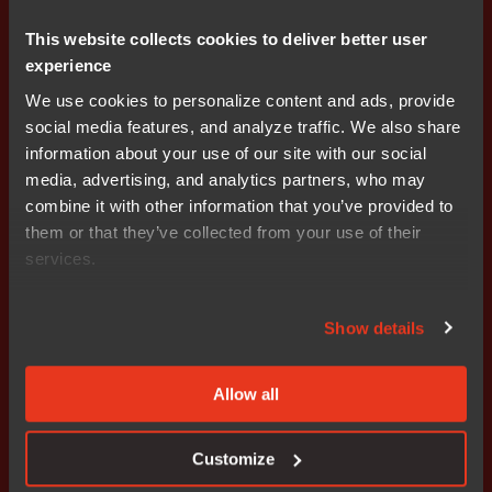
立即开始。
This website collects cookies to deliver better user
我们的全球销售团队将为您提供
experience
全程指导。
We use cookies to personalize content and ads, provide
social media features, and analyze traffic. We also share
information about your use of our site with our social
联系我们
media, advertising, and analytics partners, who may
combine it with other information that you’ve provided to
them or that they’ve collected from your use of their
services.
解决方案
行业
资源
关于我们
Show details
平台
汽车
博客
关于 IAR
Allow all
嵌入式安全
医疗
IAR Academy
合作伙伴
功能安全
工业
支持
新闻中心
Customize
架构
机械控制
My Pages
工作机会