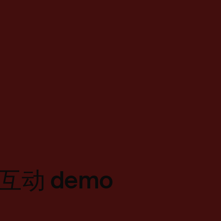
互动 demo