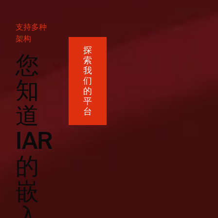
支持多种
架构
探
您
索
我
们
知
的
平
道
台
IAR
的
嵌
入