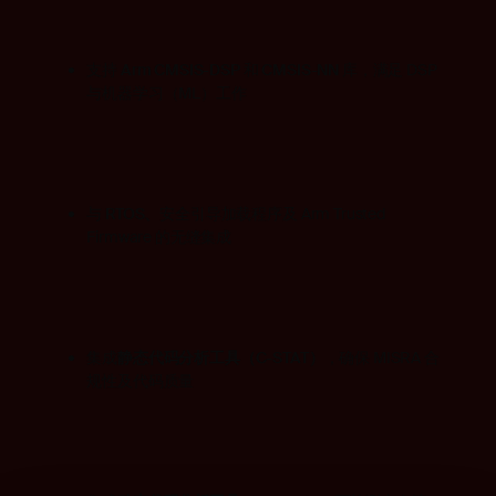
支持
Arm CMSIS-DSP
和
CMSIS-NN
库，满足 DSP
与机器学习（ML）工作
与
RTOS、
安全引导加载程序及 Arm Trusted
Firmware 的无缝集成
集成
静态代码分析工具（C-STAT）
，确保 MISRA 合
规性及代码质量