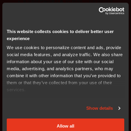
集成
动态代码分析工具（C-RUN）
，可检测内存违
规、算术错误及堆栈溢出
This website collects cookies to deliver better user
experience
通过
ISO 26262
和
IEC 61508
等标准认证的功能安
全版本
We use cookies to personalize content and ads, provide
social media features, and analyze traffic. We also share
information about your use of our site with our social
media, advertising, and analytics partners, who may
combine it with other information that you’ve provided to
多核调试及对
Armv8-M TrustZone
的支持，实现安
them or that they’ve collected from your use of their
全的嵌入式应用
services.
Show details
Allow all