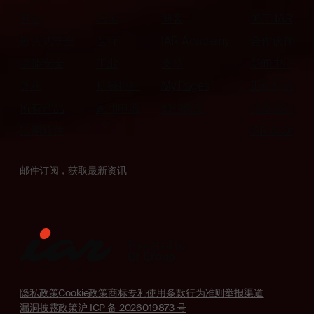
平台
汽车
博客
关于 IAR
嵌入式安全
医疗
IAR Academy
合作伙伴
功能安全
工业
支持
新闻中心
架构
机械控制
My Pages
工作机会
所有产品
家用电器
如何购买
联系我们
试用软件
IAR & Qt
邮件订阅，获取最新资讯
隐私政策
Cookie政策
商标
专利
使用条款
行为准则
举报渠道
漏洞披露政策
沪 ICP 备 2026019873 号