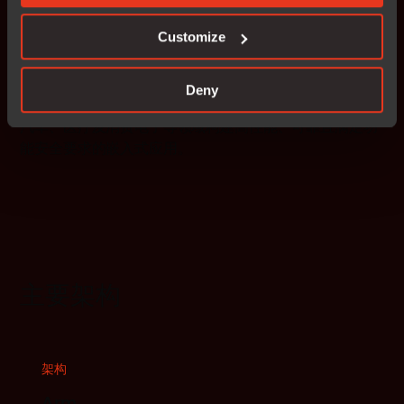
此外，我们还提供面向 Arm 的
云就绪容器
，支持现代化
Customize
DevOps 工作流程，实现构建环境在 CI/CD 流水线中的快
速部署，避免环境配置差异和版本偏移带来的问题。
Deny
通过与 Arm 的深度合作，IAR 持续赋能开发者，在工业、
汽车、医疗及消费电子等领域构建高性能、可靠且满足功
能安全要求的嵌入式应用。
主要架构
架构
Arm