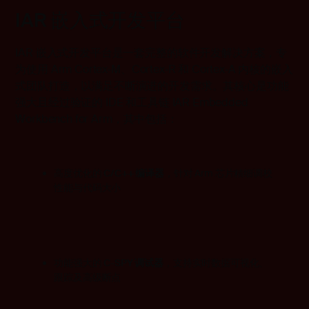
IAR 嵌入式开发平台
IAR 嵌入式开发平台
是一套完整的软件开发解决方案，专
为使用 Arm Cortex-M、Cortex-R 和 Cortex-A 内核的嵌入
式团队打造，以满足不断演进的开发需求。其核心是功能
强大且经过验证的 IDE 和工具链
IAR Embedded
Workbench for Arm
，其中包括：
高度优化的
C/C++ 编译器
，针对 Arm 芯片精细调校
性能与代码大小
功能强大的
C-SPY 调试器
，支持实时数据可视化、
跟踪及高级断点