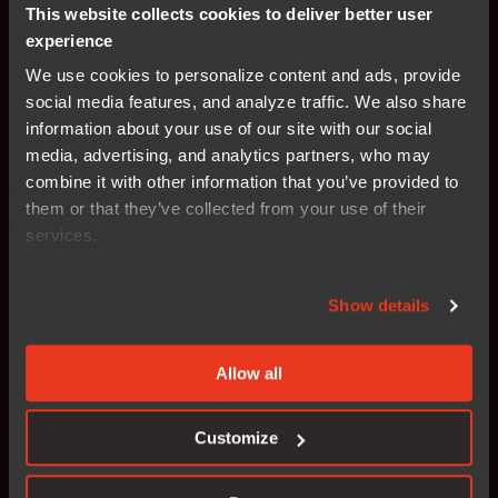
This website collects cookies to deliver better user
experience
We use cookies to personalize content and ads, provide
检查兼容性
social media features, and analyze traffic. We also share
information about your use of our site with our social
请确保您使用的
IAR Embedded Workbench
版本与TI-
media, advertising, and analytics partners, who may
RTOS或无线协议版本相匹配，以保证评估顺利进行。兼
combine it with other information that you’ve provided to
容性详情可在TI-RTOS版本说明的"目标平台与编译器支
them or that they’ve collected from your use of their
持"章节中查看。
services.
通过TI官网确认兼容性：
Show details
Z-Stack
—ZigBee Protocol Stack
SimpliciTI™
—SimpliciTI Network Protocol
Allow all
TIMAC™
—IEEE802.15.4 Medium Acess control
(MAC) software stack
Customize
RemoTI™
—ZigBee® RF4CE
BLE
- Bluetooth low energy software stack and tools