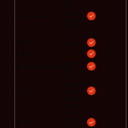
LE,
Thread,
CC13x2 / CC26x2
Zigbee, TI
15.4 Sub-
1GHz
CC3200
Wi-Fi
CC2650
Bluetooth
CC2640 / CC2640R2F
LE
IEEE
802.15.4,
CC2630
Zigbee,
6LoWPAN,
RF4CE
IEEE
802.15.4,
CC2538
Zigbee,