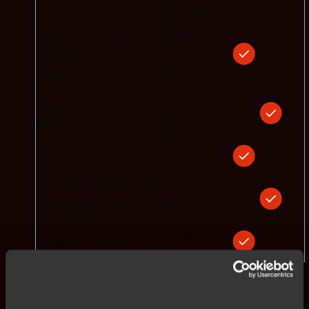
6LoWPAN
Zigbee,
CC2430 / CC2431 /
RF4CE,
CC2530 / CC2531 /
IEEE
CC2533
802.15.4
Zigbee,
CC2520 / CC2420 +
IEEE
MSP430
802.15.4
CC1110 / CC1111 /
SimpliciTI
CC2510 / CC2511
MSP430FG4618/F2013
Experimenter Board /
None
eZ430-RF2500
Bluetooth
CC2540 / CC2541
LE