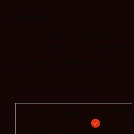
TI Wireless
IAR全面支持各类无线组件与平台。凭借集成的IAR
C/C++编译器与C-SPY调试器，IAR Embedded
Workbench成为无线应用的理想选择。该平台还提供包括
TCP/IP和USB在内的实时操作系统及中间件解决方案，以
提升嵌入式设计效能。无论目标微控制器为何，IAR均能
确保低内存占用与代码可移植性，助力高效开发。
我们支持的无线平台与架构包括：
Protocol
Device/Platform
Arm
8051
MSP430
Stacks
CC3220x / CC3235x
Wi-Fi
Bluetooth