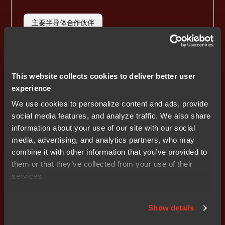
主要半导体合作伙伴
This website collects cookies to deliver better user
experience
We use cookies to personalize content and ads, provide
social media features, and analyze traffic. We also share
information about your use of our site with our social
Zephyr RTOS
media, advertising, and analytics partners, who may
combine it with other information that you’ve provided to
结合 Zephyr 的灵活性与 IAR 的可靠性：为现代嵌入式系
them or that they’ve collected from your use of their
统带来优化构建、RTOS 感知调试以及通过安全认证的开
services.
发工具链。
Show details
RTOS 和中间件合作伙伴