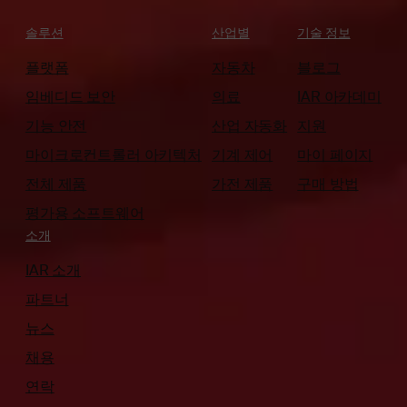
솔루션
산업별
기술 정보
플랫폼
자동차
블로그
임베디드 보안
의료
IAR 아카데미
기능 안전
산업 자동화
지원
마이크로컨트롤러 아키텍처
기계 제어
마이 페이지
전체 제품
가전 제품
구매 방법
평가용 소프트웨어
소개
IAR 소개
파트너
뉴스
채용
연락