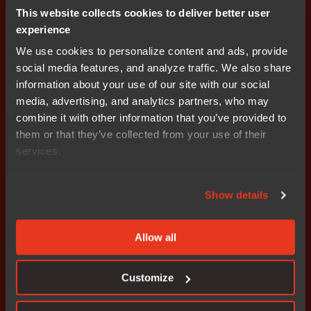
도 개발 및 기능 안전 인증 프로세스를 간소화하는 개발 플
This website collects cookies to deliver better user
랫폼이 없다면 무용지물입니다. IAR의 포괄적인 개발 플랫
experience
폼은 안전이 중요한 모터 제어 애플리케이션 개발의 다각
We use cookies to personalize content and ads, provide
적인 문제를 직접 해결합니다.
social media features, and analyze traffic. We also share
information about your use of our site with our social
media, advertising, and analytics partners, who may
combine it with other information that you’ve provided to
them or that they’ve collected from your use of their
services.
강력한 코드 품질 및 효율성
Show details
IAR의 빌드 툴은 모터 제어 알고리즘이 가장 효율적인
머신 코드로 변환되도록 보장하여 개발자가 RISC-V
ISA 확장의 잠재력을 최대한 활용할 수 있도록 합니
Allow all
다. 또한 툴체인의 코드 크기 및 메모리 사용량 최적화
를 통해 개발자는 실시간 자동차 ECU의 일반적인 리
Customize
소스 부족 문제를 해결할 수 있습니다.