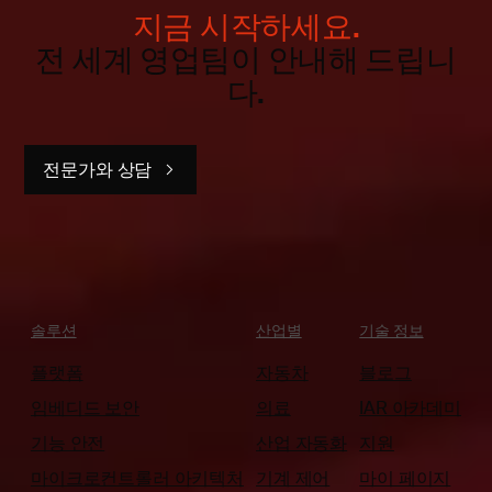
지금 시작하세요.
전 세계 영업팀이 안내해 드립니
다.
전문가와 상담
솔루션
산업별
기술 정보
플랫폼
자동차
블로그
임베디드 보안
의료
IAR 아카데미
기능 안전
산업 자동화
지원
마이크로컨트롤러 아키텍처
기계 제어
마이 페이지