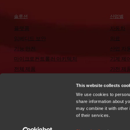
솔루션
산업별
플랫폼
자동차
임베디드 보안
의료
기능 안전
산업 자
마이크로컨트롤러 아키텍처
기계 제
전체 제품
가전 제
평가용 소프트웨어
This website collects cook
We use cookies to personal
share information about you
may combine it with other 
of their services.
개인정보 보호정책
쿠키
상표
특허
이용 약관
행동 강령
신고