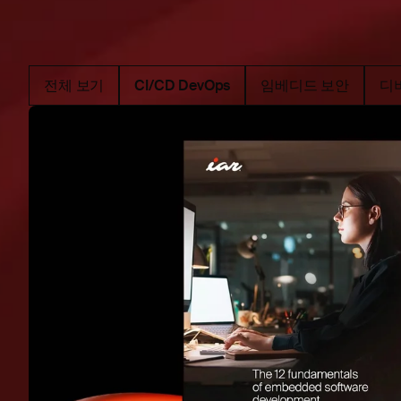
전체 보기
CI/CD DevOps
임베디드 보안
디