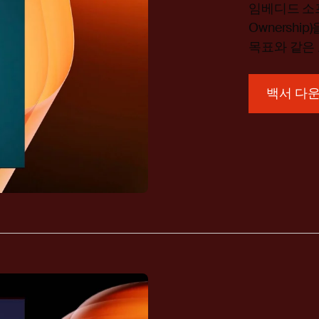
임베디드 소프트
Ownershi
목표와 같은
백서 다