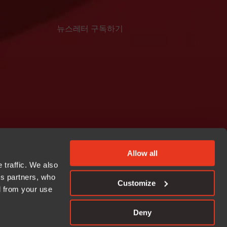
뉴스레터 구독하기
Allow all
 traffic. We also
cs partners, who
Customize
d from your use
s://github.com/iarsystems
Linkedin
Deny