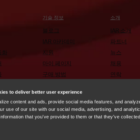
기술 정보
소개
블로그
IAR 소개
IAR 아카데미
파트너
동화
지원
뉴스
어
마이 페이지
채용
품
구매 방법
연락
IAR & Qt
ies to deliver better user experience
ize content and ads, provide social media features, and analyze
r use of our site with our social media, advertising, and analyti
information that you’ve provided to them or that they’ve collecte
취약점 공개 정책
YouTube
http