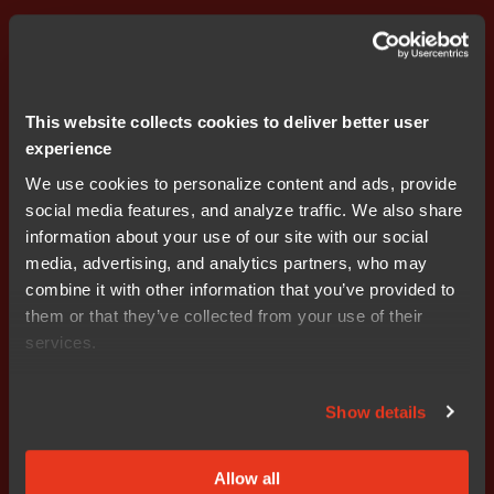
This website collects cookies to deliver better user
experience
We use cookies to personalize content and ads, provide
social media features, and analyze traffic. We also share
information about your use of our site with our social
media, advertising, and analytics partners, who may
그림 2 – IAR 링커 구성 옵션
combine it with other information that you’ve provided to
them or that they’ve collected from your use of their
services.
2) 전체 CPU 컨텍스트(CPU에 따라 다름)와 필요시 FPU 레
Show details
지스터를 위한 스토리지
3) 중첩된 각 ISR에 대하여 또 다른 전체 CPU 컨텍스트의
Allow all