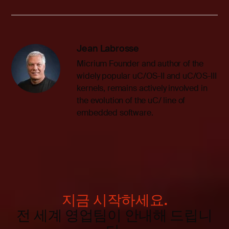
Jean Labrosse
Micrium Founder and author of the
widely popular uC/OS-II and uC/OS-III
kernels, remains actively involved in
the evolution of the uC/ line of
embedded software.
지금 시작하세요.
전 세계 영업팀이 안내해 드립니