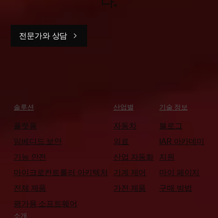
다.
전문가와 상담
솔루션
산업별
기술 정보
플랫폼
자동차
블로그
임베디드 보안
의료
IAR 아카데미
기능 안전
산업 자동화
지원
마이크로컨트롤러 아키텍처
기계 제어
마이 페이지
전체 제품
가전 제품
구매 방법
평가용 소프트웨어
소개