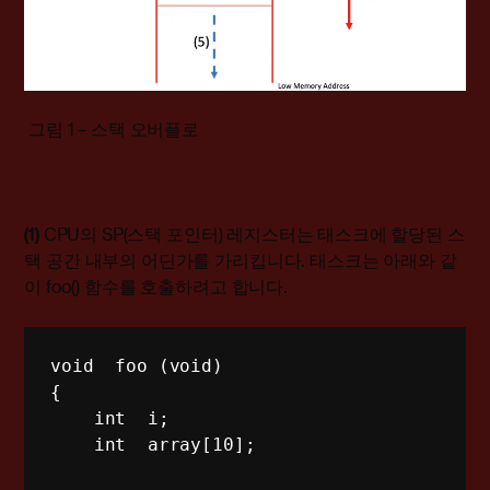
그림 1 – 스택 오버플로
(1)
CPU의 SP(스택 포인터) 레지스터는 태스크에 할당된 스
택 공간 내부의 어딘가를 가리킵니다. 태스크는 아래와 같
이 foo() 함수를 호출하려고 합니다.
void  foo (void)

{

    int  i;

    int  array[10];
