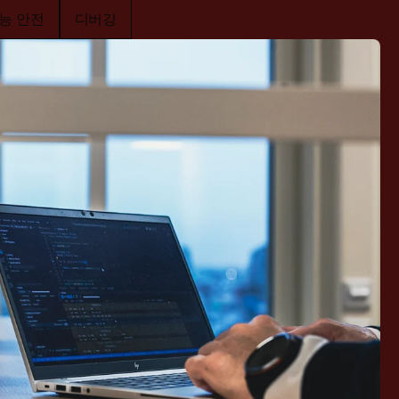
능 안전
디버깅