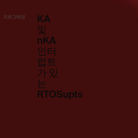
KA
프로그래밍
및
nKA
인터
럽트
가 있
는
RTOSupts