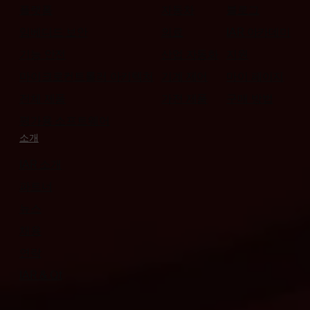
플랫폼
자동차
블로그
임베디드 보안
의료
IAR 아카데미
기능 안전
산업 자동화
지원
마이크로컨트롤러 아키텍처
기계 제어
마이 페이지
전체 제품
가전 제품
구매 방법
평가용 소프트웨어
소개
IAR 소개
파트너
뉴스
채용
연락
IAR & Qt