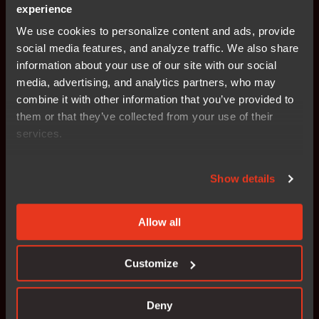
experience
We use cookies to personalize content and ads, provide
아키텍처
social media features, and analyze traffic. We also share
information about your use of our site with our social
Arm
media, advertising, and analytics partners, who may
combine it with other information that you’ve provided to
우리는 모든 개발 도구 공급업체에 가장 광범위한 디바이스
지원을 제공합니다.
them or that they’ve collected from your use of their
services.
자세히 보기
Show details
아키텍처
Allow all
RISC-V
IAR은 RISC-V를 위한 선도적인 상용 임베디드 개발 플랫폼
Customize
입니다.
Deny
자세히 보기