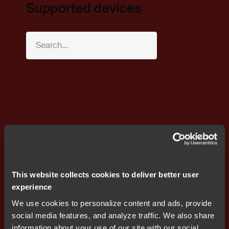
Supported devices
솔루션
This website collects cookies to deliver better user
experience
우리의
핵심 솔루션
We use cookies to personalize content and ads, provide
social media features, and analyze traffic. We also share
information about your use of our site with our social