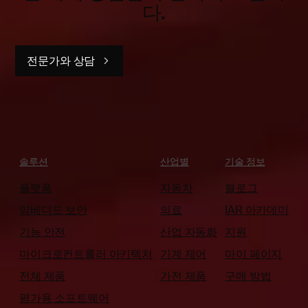
다.
전문가와 상담
솔루션
산업별
기술 정보
플랫폼
자동차
블로그
임베디드 보안
의료
IAR 아카데미
기능 안전
산업 자동화
지원
마이크로컨트롤러 아키텍처
기계 제어
마이 페이지
전체 제품
가전 제품
구매 방법
평가용 소프트웨어