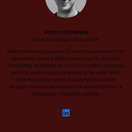
Anders Holmberg
Chief Technology Officer at IAR
Anders Holmberg has over 25 years of experience in the
embedded industry. With a background in Scientific
Computing, he started his career in parallel computing
and high-performance computing in the early 1990s.
Over the past ten years, Anders has focused on
strategic business development of advanced tools for
developing embedded systems.