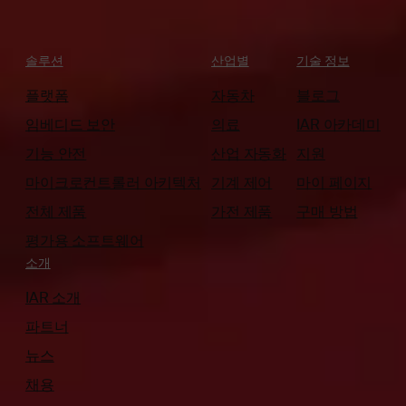
솔루션
산업별
기술 정보
플랫폼
자동차
블로그
임베디드 보안
의료
IAR 아카데미
기능 안전
산업 자동화
지원
마이크로컨트롤러 아키텍처
기계 제어
마이 페이지
전체 제품
가전 제품
구매 방법
평가용 소프트웨어
소개
IAR 소개
파트너
뉴스
채용