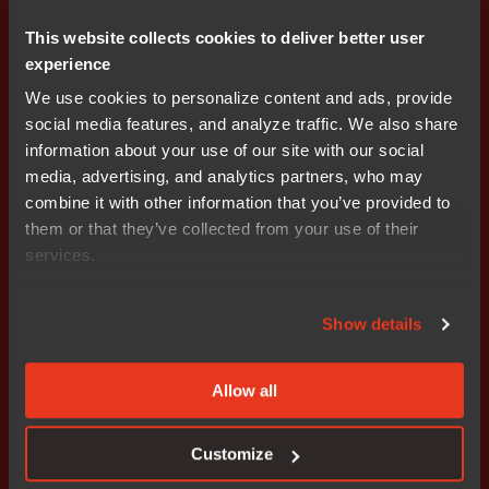
Workbench에 원활하게 통합된 C-STAT입니다. C-STAT은
This website collects cookies to deliver better user
CWE 및 SEI CERT와 같은 다른 규칙 세트와 함께 MISRA
experience
C, MISRA C++, CERT C 및 CERT C++ 표준을 비롯한 다
양한 산업 표준을 지원합니다. C-STAT는 특정 요구 사항과
We use cookies to personalize content and ads, provide
선호도에 맞게 사용자 지정할 수 있어 사용자 친화적인 환
social media features, and analyze traffic. We also share
경을 보장합니다. 또한 IAR 빌드 체인과 원활하게 작동하
information about your use of our site with our social
므로 분석 결과에 대한 명확하고 실행 가능한 보고서를 제
media, advertising, and analytics partners, who may
공합니다. 기능 안전 프로젝트에 대한 TÜV SÜD의 인증을
combine it with other information that you’ve provided to
받은 C-STAT은 품질과 신뢰성을 보장합니다.
them or that they’ve collected from your use of their
services.
결론 소프트웨어 자동화를 통한 품질, 안전
및 보안 강화
Show details
소프트웨어 품질, 안전 및 보안 시행을 자동화하는 것은 소
프트웨어 품질과 보안을 강화하는 가장 효율적인 접근 방
Allow all
식입니다. 여기에는 자동화된 정적 분석 도구와 함께 고품
질 컴파일러 및 링커(이상적으로는 기능 안전 인증을 받은
컴파일러 및 링커)를 활용하는 것이 포함됩니다.
Customize